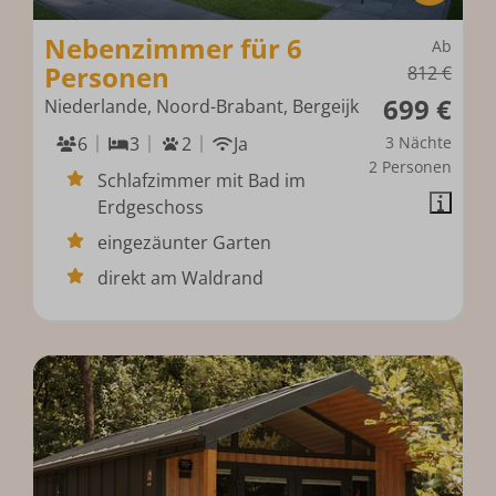
Nebenzimmer für 6
Ab
Personen
812 €
699 €
Niederlande, Noord-Brabant, Bergeijk
6
3
2
Ja
3 Nächte
2 Personen
Schlafzimmer mit Bad im
Erdgeschoss
eingezäunter Garten
direkt am Waldrand