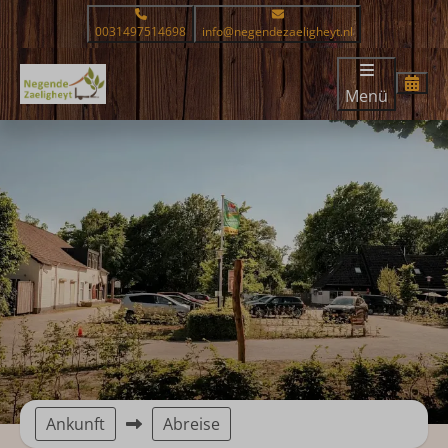
0031497514698
info@negendezaeligheyt.nl
Menü
Ankunft
Abreise