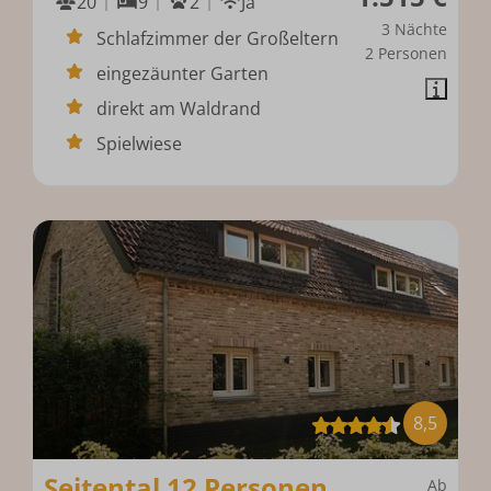
20
9
2
Ja
3 Nächte
Schlafzimmer der Großeltern
2 Personen
eingezäunter Garten
direkt am Waldrand
Spielwiese
8,5
Seitental 12 Personen
Ab