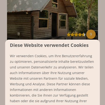
9
Diese Website verwendet Cookies
Boschalet
Ab
398 €
Niederlande, Noord-Brabant, Bergeijk
Wir verwenden Cookies, um Ihre Benutzererfahrung
361 €
zu optimieren, personalisierte Inhalte bereitzustellen
2
0
2
Ja
und unseren Datenverkehr zu analysieren. Wir teilen
3 Nächte
Direkt am Waldrand
auch Informationen über Ihre Nutzung unserer
2 Personen
Ebenerdig
Website mit unseren Partnern für soziale Medien,
Werbung und Analyse. Diese Partner können diese
Unterkunft für Personen ab 13
Informationen mit anderen Informationen
Jahren
kombinieren, die Sie ihnen zur Verfügung gestellt
haben oder die sie aufgrund Ihrer Nutzung ihrer