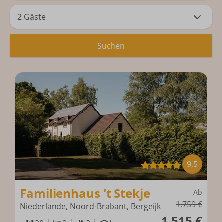
2 Gäste
Suchen
9,5
Familienhaus 't Stekje
Ab
1.759 €
Niederlande, Noord-Brabant, Bergeijk
1.515 €