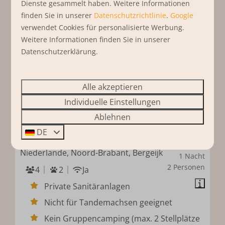
Dienste gesammelt haben. Weitere Informationen
finden Sie in unserer
Datenschutzrichtlinie
.
Google
verwendet Cookies für personalisierte Werbung.
Weitere Informationen finden Sie in unserer
Datenschutzerklärung.
Alle akzeptieren
9,4
Individuelle Einstellungen
Ablehnen
Luxus-Komfort-
Ab
DE
Stellplätze
72 €
Niederlande, Noord-Brabant, Bergeijk
1 Nacht
2 Personen
4
2
Ja
Private Sanitäranlagen
Nicht für Tandemachsen geeignet
Kein Gruppencamping (max. 2 Stellplätze